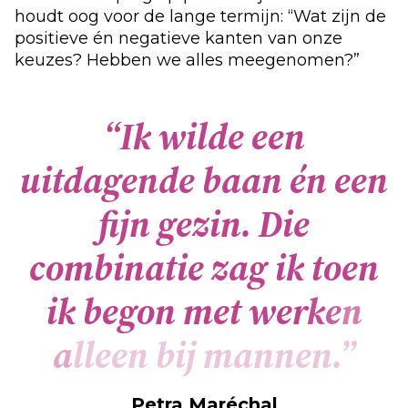
houdt oog voor de lange termijn: “Wat zijn de
positieve én negatieve kanten van onze
keuzes? Hebben we alles meegenomen?”
“
I
k
w
i
l
d
e
e
e
n
u
i
t
d
a
g
e
n
d
e
b
a
a
n
é
n
e
e
n
f
j
n
g
e
z
i
n
.
D
i
e
c
o
m
b
i
n
a
t
i
e
z
a
g
i
k
t
o
e
n
i
k
b
e
g
o
n
m
e
t
w
e
r
k
e
n
a
l
l
e
e
n
b
i
j
m
a
n
n
e
n
.
”
Petra Maréchal