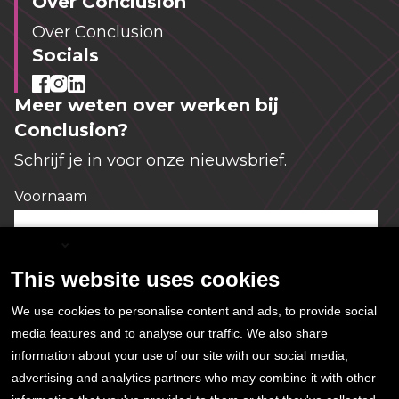
Over Conclusion
Over Conclusion
Socials
Meer weten over werken bij
Conclusion?
Schrijf je in voor onze nieuwsbrief.
Voornaam
*
English
This website uses cookies
E-mailadres
*
We use cookies to personalise content and ads, to provide social
media features and to analyse our traffic. We also share
information about your use of our site with our social media,
Ja, ik geef hierbij toestemming voor het
advertising and analytics partners who may combine it with other
opslaan en gebruiken van mijn gegevens. Meer