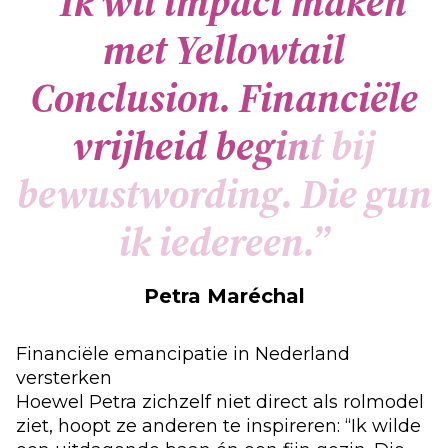
“
I
k
w
i
l
i
m
p
a
c
t
m
a
k
e
n
m
e
t
Y
e
l
l
o
w
t
a
i
l
C
o
n
c
l
u
s
i
o
n
.
F
i
n
a
n
c
i
ë
l
e
v
r
i
j
h
e
i
d
b
e
g
i
n
t
b
i
j
b
e
w
u
s
t
w
o
r
d
i
n
g
.
D
i
e
g
u
n
i
k
i
e
d
e
r
e
e
n
.
”
Petra Maréchal
Financiële emancipatie in Nederland
versterken
Hoewel Petra zichzelf niet direct als rolmodel
ziet, hoopt ze anderen te inspireren: “Ik wilde