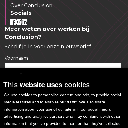
Over Conclusion
Socials
Meer weten over werken bij
Conclusion?
Schrijf je in voor onze nieuwsbrief.
Voornaam
*
English
This website uses cookies
E-mailadres
*
We use cookies to personalise content and ads, to provide social
media features and to analyse our traffic. We also share
information about your use of our site with our social media,
Ja, ik geef hierbij toestemming voor het
advertising and analytics partners who may combine it with other
opslaan en gebruiken van mijn gegevens. Meer
information that you've provided to them or that they've collected