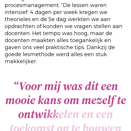
procesmanagement. “De lessen waren
intensief: 4 dagen per week kregen we
theorieles en de 5e dag werkten we aan
opdrachten of konden we vragen stellen aan
docenten. Het tempo was hoog, maar de
docenten maakten alles toegankelijk en
gaven ons veel praktische tips. Dankzij de
goede lesmethode werd alles een stuk
makkelijker.
“
V
o
o
r
m
i
j
w
a
s
d
i
t
e
e
n
m
o
o
i
e
k
a
n
s
o
m
m
e
z
e
l
f
t
e
o
n
t
w
i
k
k
e
l
e
n
e
n
e
e
n
t
o
e
k
o
m
s
t
o
p
t
e
b
o
u
w
e
n