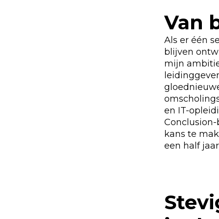
Van b
Als er één s
blijven ontw
mijn ambitie
leidinggeve
gloednieuw
omscholings
en IT-opleid
Conclusion-b
kans te make
een half jaar
Stevi