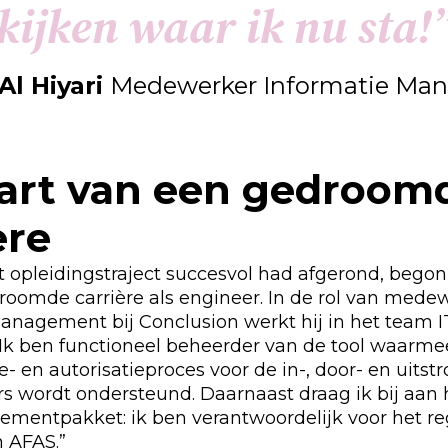
k
i
j
k
e
n
w
a
a
r
i
k
n
u
s
t
a
!
Al Hiyari
Medewerker Informatie Ma
tart van een gedroom
ère
t opleidingstraject succesvol had afgerond, bego
roomde carrière als engineer. In de rol van mede
anagement bij Conclusion werkt hij in het team I
“Ik ben functioneel beheerder van de tool waarme
e- en autorisatieproces voor de in-, door- en uits
 wordt ondersteund. Daarnaast draag ik bij aan 
mentpakket: ik ben verantwoordelijk voor het re
n AFAS.”