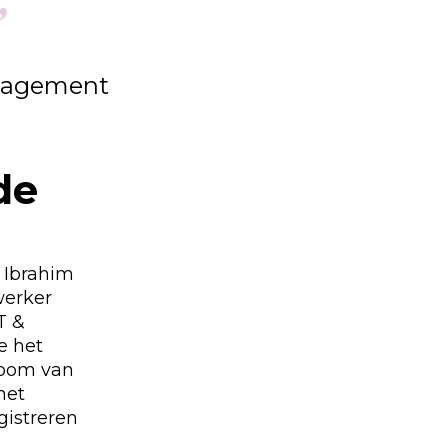
”
nagement
de
n Ibrahim
werker
T &
e het
troom van
het
gistreren