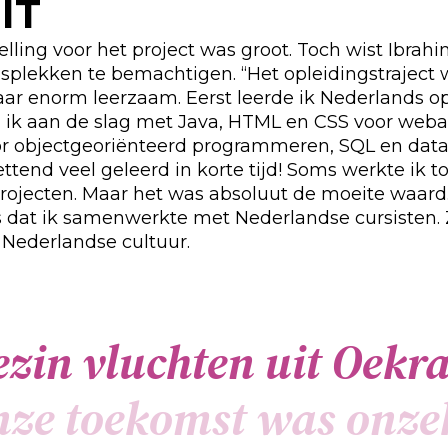
 IT
lling voor het project was groot. Toch wist Ibrah
splekken te bemachtigen. “Het opleidingstraject 
aar enorm leerzaam. Eerst leerde ik Nederlands o
 ik aan de slag met Java, HTML en CSS voor webap
r objectgeoriënteerd programmeren, SQL en datab
ttend veel geleerd in korte tijd! Soms werkte ik to
rojecten. Maar het was absoluut de moeite waard
 dat ik samenwerkte met Nederlandse cursisten. Z
 Nederlandse cultuur.
e
z
i
n
v
l
u
c
h
t
e
n
u
i
t
O
e
k
r
n
z
e
t
o
e
k
o
m
s
t
w
a
s
o
n
z
e