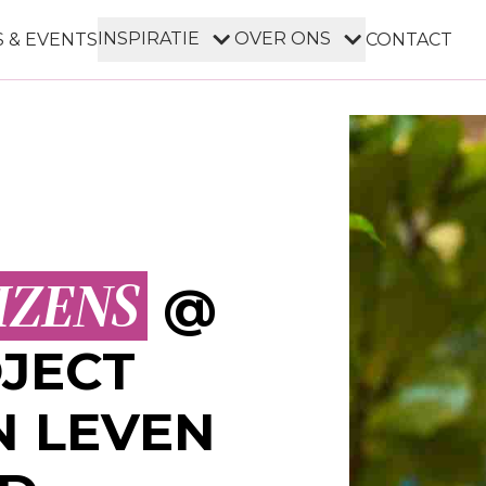
INSPIRATIE
OVER ONS
 & EVENTS
CONTACT
IZENS
@
JECT
N LEVEN