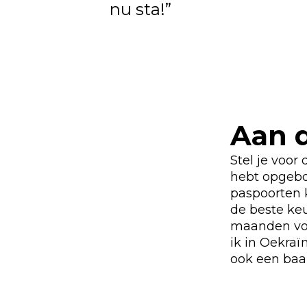
nu sta!”
Aan d
Stel je voor 
hebt opgebo
paspoorten k
de beste keu
maanden vond
ik in Oekraï
ook een baa