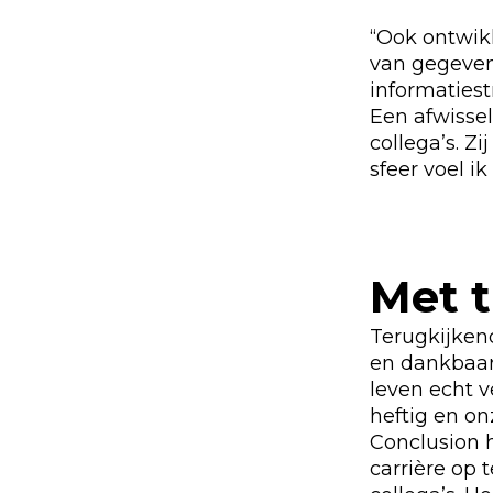
“Ook ontwikk
van gegeven
informatiest
Een afwisse
collega’s. Z
sfeer voel ik
Met t
Terugkijkend
en dankbaar.
leven echt v
heftig en on
Conclusion
carrière op 