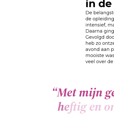
in de
De belangste
de opleiding
intensief, m
Daarna ging
Gevolgd doo
heb zo ontze
avond aan p
mooiste was
veel over de
“
M
e
t
m
i
j
n
g
h
e
f
i
g
e
n
o