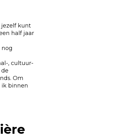
 jezelf kunt
een half jaar
n nog
l-, cultuur-
 de
lands. Om
 ik binnen
ière