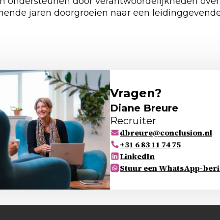
Hen ondersteunen door verantwoordelijkheden ove
mende jaren doorgroeien naar een leidinggevende 
Vragen?
Diane Breure
Recruiter
dbreure@conclusion.nl
+31 6 83 11 74 75
LinkedIn
Stuur een WhatsApp-beri