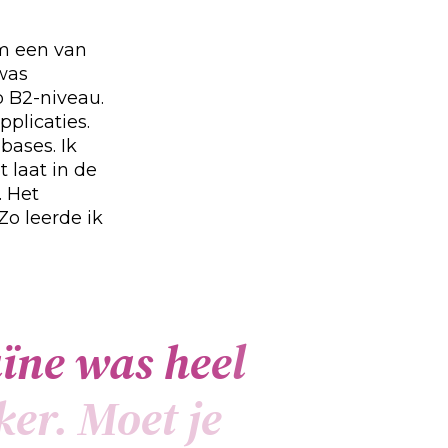
im een van
was
p B2-niveau.
plicaties.
ases. Ik
t laat in de
. Het
o leerde ik
a
ï
n
e
w
a
s
h
e
e
l
k
e
r
.
M
o
e
t
j
e