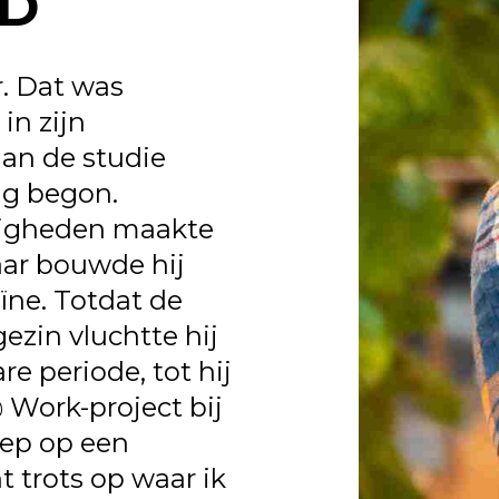
D
r. Dat was
in zijn
an de studie
ng begon.
igheden maakte
maar bouwde hij
ïne. Totdat de
gezin vluchtte hij
e periode, tot hij
 Work-project bij
eep op een
t trots op waar ik