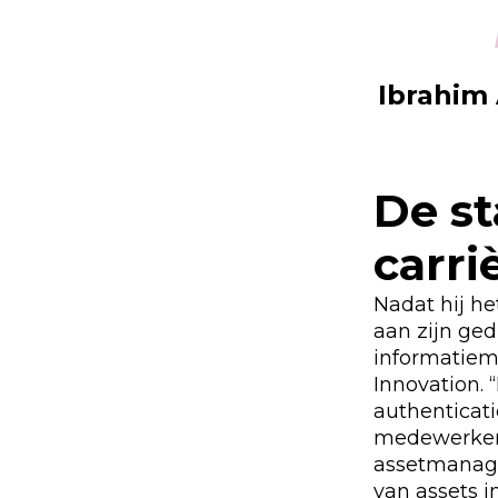
Ibrahim 
De s
carri
Nadat hij he
aan zijn ged
informatiem
Innovation. 
authenticati
medewerkers
assetmanage
van assets i