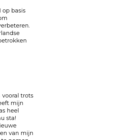
I op basis
 om
verbeteren.
rlandse
 betrokken
vooral trots
eeft mijn
as heel
u sta!
nieuwe
eren van mijn