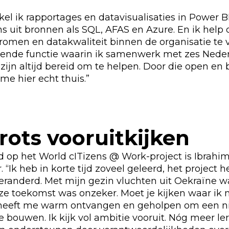
el ik rapportages en datavisualisaties in Power B
s uit bronnen als SQL, AFAS en Azure. En ik help
romen en datakwaliteit binnen de organisatie te 
lende functie waarin ik samenwerk met zes Nede
ij zijn altijd bereid om te helpen. Door die open en
 me hier echt thuis.”
rots vooruitkijken
 op het World cITizens @ Work-project is Ibrahim 
 “Ik heb in korte tijd zoveel geleerd, het project h
eranderd. Met mijn gezin vluchten uit Oekraïne w
ze toekomst was onzeker. Moet je kijken waar ik n
 heeft me warm ontvangen en geholpen om een 
te bouwen. Ik kijk vol ambitie vooruit. Nóg meer l