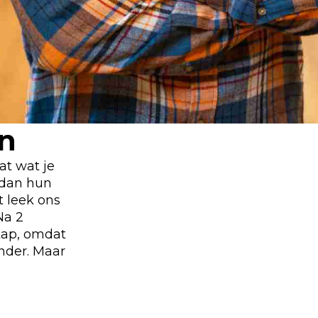
on
aat wat je
 dan hun
t leek ons
Na 2
tap, omdat
ander. Maar