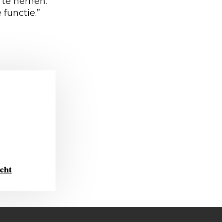
r te nemen.
functie.”
cht