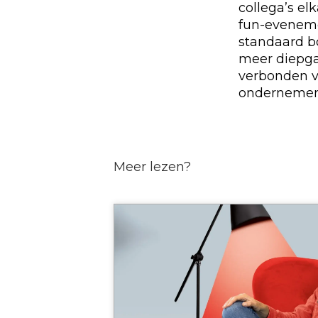
collega’s el
fun-eveneme
standaard bo
meer diepgan
verbonden vo
ondernemen 
Meer lezen?