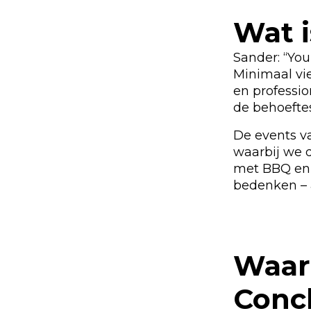
Wat 
Sander: “You
Minimaal vie
en professio
de behoefte
De events v
waarbij we 
met BBQ en 
bedenken – a
Waar
Concl