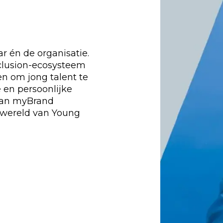
r én de organisatie.
clusion-ecosysteem
en om jong talent te
 en persoonlijke
van myBrand
 wereld van Young