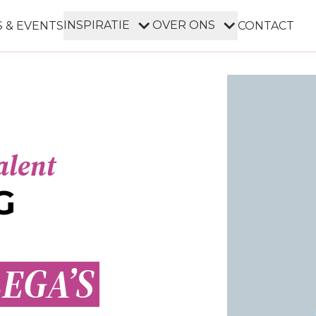
INSPIRATIE
OVER ONS
 & EVENTS
CONTACT
alent
G
EGA’S