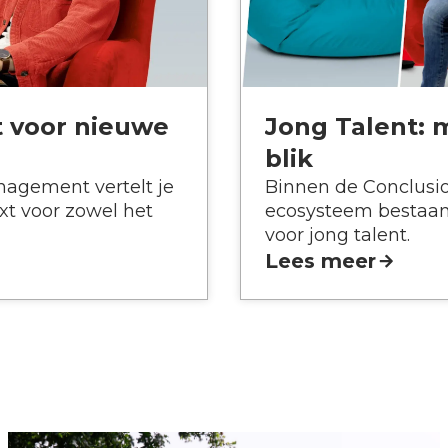
 voor nieuwe
Jong Talent: 
blik
agement vertelt je
Binnen de Conclusio
t voor zowel het
ecosysteem bestaan 
voor jong talent.
Lees meer
ges. Press Enter or Space to activate the buttons