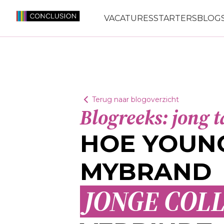
VACATURES
STARTERS
BLOGS
Terug naar blogoverzicht
Blogreeks: jong t
HOE YOUN
MYBRAND
JONGE COLL