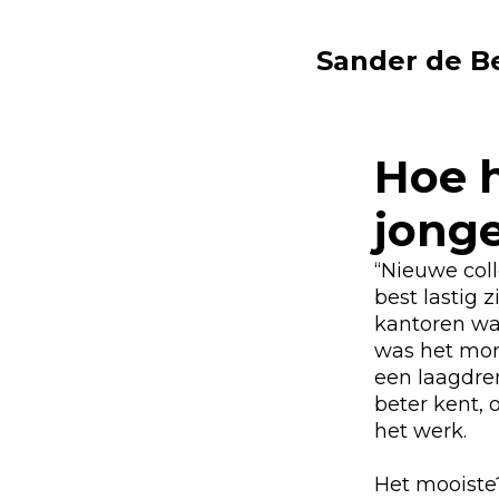
Sander de 
Hoe 
jonge
“Nieuwe coll
best lastig 
kantoren war
was het mom
een laagdre
beter kent, 
het werk.
Het mooiste?