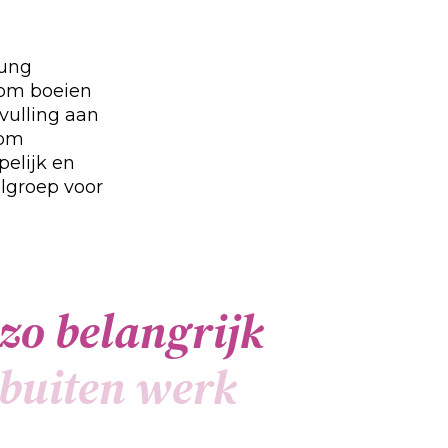
oung
 om boeien
nvulling aan
rom
pelijk en
lgroep voor
z
o
b
e
l
a
n
g
r
i
j
k
b
u
i
t
e
n
w
e
r
k