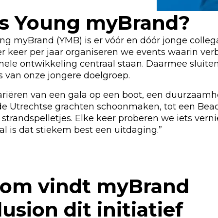
is Young myBrand?
ng myBrand (YMB) is er vóór en dóór jonge collega
r keer per jaar organiseren we events waarin ver
nele ontwikkeling centraal staan. Daarmee sluite
s van onze jongere doelgroep.
ariëren van een gala op een boot, een duurzaamh
de Utrechtse grachten schoonmaken, tot een Bea
strandspelletjes. Elke keer proberen we iets ver
l is dat stiekem best een uitdaging.”
om vindt myBrand
usion dit initiatief