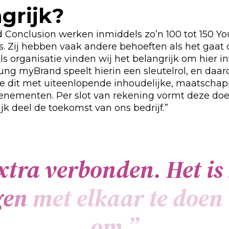
grijk?
d Conclusion werken inmiddels zo’n 100 tot 150 Y
s. Zij hebben vaak andere behoeften als het gaat
ls organisatie vinden wij het belangrijk om hier i
ung myBrand speelt hierin een sleutelrol, en daa
we dit met uiteenlopende inhoudelijke, maatschap
venementen. Per slot van rekening vormt deze doe
jk deel de toekomst van ons bedrijf.”
x
t
r
a
v
e
r
b
o
n
d
e
n
.
H
e
t
i
s
g
e
n
m
e
t
e
l
k
a
a
r
t
e
d
o
e
n
o
m
.
”