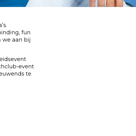
’s.
binding, fun
n we aan bij
eidsevent
chclub-event
nieuwends te