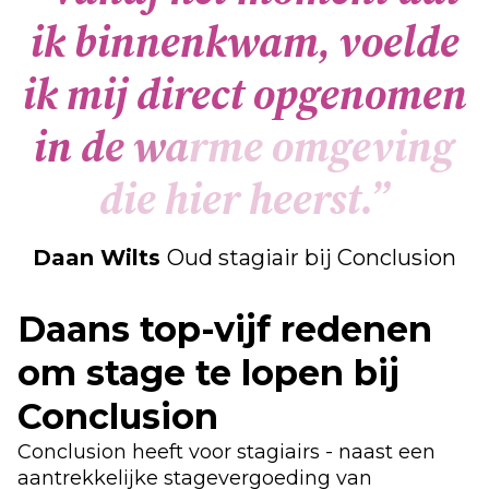
i
k
b
i
n
n
e
n
k
w
a
m
,
v
o
e
l
d
e
i
k
m
i
j
d
i
r
e
c
t
o
p
g
e
n
o
m
e
n
i
n
d
e
w
a
r
m
e
o
m
g
e
v
i
n
g
d
i
e
h
i
e
r
h
e
e
r
s
t
.
”
Daan Wilts
Oud stagiair bij Conclusion
Daans top-vijf redenen
om stage te lopen bij
Conclusion
Conclusion heeft voor stagiairs - naast een
aantrekkelijke stagevergoeding van