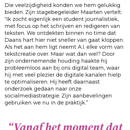
Die veelzijdigheid konden we hem gelukkig
bieden. Zijn stagebegeleider Maarten vertelt:
“Ik zocht eigenlijk een student journalistiek,
met focus op het schrijven en redigeren van
teksten. We ontdekten binnen no time dat
Daans hart hier niet sneller van gaat kloppen.
Als het aan hem ligt neemt A.I. elke vorm van
tekstcreatie over. Maar wat dan wel? Door
zijn ondernemende houding haakte hij
probleemloos aan bij ons digital team, waar
hij met veel plezier de digitale kanalen hielp
te optimaliseren. Hij heeft daarnaast
onderzoek gedaan naar onze
socialmediastrategie. Zijn aanbevelingen
gebruiken we nu in de praktijk.”
“
V
a
n
a
f
h
e
t
m
o
m
e
n
t
d
a
t