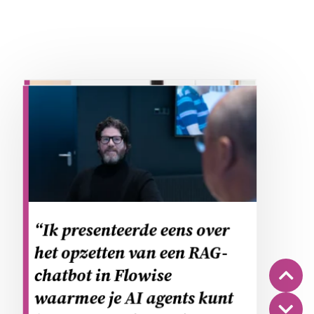
Deze sectie overslaan
“Zo’n gildebijeenkomst is
“Ik presenteerde eens over
als het lezen van de krant of
het opzetten van een RAG-
een vaktijdschrift, je haalt
chatbot in Flowise
er interessante informatie
waarmee je AI agents kunt
uit en weet meteen wie