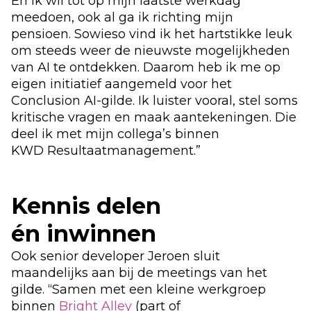
En ik wil tot op mijn laatste werkdag
meedoen
, ook al ga ik richting mijn
pensioen
.
Sowieso vind ik het hartstikke leuk
om steeds weer de nieuwste mogelijkheden
van
AI
te
ontdekken.
Daarom heb ik me
op
eigen initiatief
aangemeld voor het
Conclusion AI-gilde. Ik luister vooral, stel soms
kritische vragen en maak aantekeningen. Die
deel ik met mijn collega’s binnen
KWD
Resultaatmanagement
.”
Kennis delen
én
inwinnen
Ook senior
developer
Jeroen sluit
maandelijks aan bij de meetings van het
gilde. “
Samen met een kleine werkgroep
binnen
Bright Alley
(part of