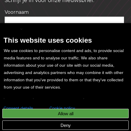
Schrijf je in voor onze nieuwsbrief.
Voornaam
*
English
This website uses cookies
E-mailadres
*
We use cookies to personalise content and ads, to provide social
media features and to analyse our traffic. We also share
information about your use of our site with our social media,
Ja, ik geef hierbij toestemming voor het
advertising and analytics partners who may combine it with other
opslaan en gebruiken van mijn gegevens. Meer
information that you've provided to them or that they've collected
informatie lees je in ons
privacystatement
*
from your use of their services.
Analytics
Conversion tracking
Remarketing
Consent details
Cookie policy
Allow all
© Conclusion 2025
De kleine lettertjes
Deny
Privacy & Security
Cookies