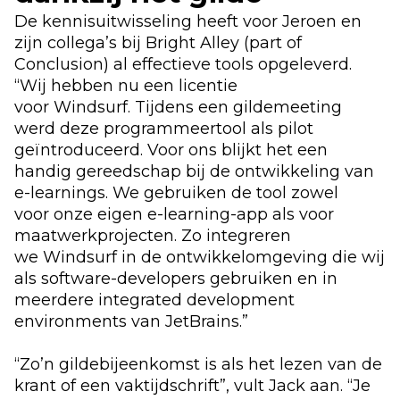
De kennisuitwisseling heeft voor
Jeroen
en
zijn collega’s bij Bright Alley
(part of
Conclusion)
al effectieve tools opgeleverd.
“Wij hebben
nu een licentie
voor
Windsurf.
Tijdens een gildemeeting
werd deze programmeertool als pilot
geïntroduceerd. Voor ons blijkt het een
handig gereedschap bij de ontwikkeling van
e-
learnings
.
We gebruiken de tool zowel
voor
onze eigen e-
learning
-
app als voor
maatwerkprojecten
.
Zo
integrer
en
we
Windsurf
in de ontwikkelomgeving die wij
als software
-
developers
gebruiken
en
in
meerdere
integrated
development
environments van
JetBrains
.
”
“Zo’n gildebijeenkomst is als het lezen van de
krant of een vaktijdschrift”, vult Jack aan. “Je