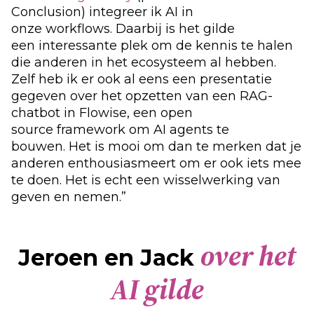
Conclusion)
integreer ik
AI in
onze
w
o
rkflows
.
Daarbij is h
et gilde
een
interessante
plek om de kennis te halen
die anderen in het ecosysteem al hebben.
Zelf heb ik
er
ook al eens een presentatie
gegeven over
het opzetten van een RAG-
c
hatbot
in
Flowise
,
een open
source
framework
om AI
a
gents
te
bouwen
.
Het is mooi om dan te merken dat je
anderen enthousiasmeert om er ook iets mee
te doen. Het is echt een wisselwerking van
geven en nemen.”
over het
Jeroen en Jack
AI gilde