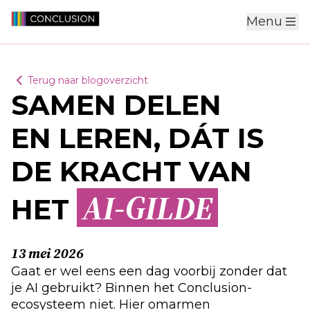
Menu
Terug naar blogoverzicht
SAMEN DELEN
EN
LEREN, DÁT IS
DE KRACHT VAN
AI-GILDE
HET
13 mei 2026
Gaat er wel eens een dag voorbij zonder dat
je AI gebruikt? B
i
nnen het
Conclusion
-
ecosyst
eem
niet. Hier
omarmen