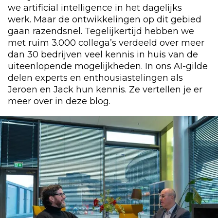
we
artificial
intelligence in
het
dagelijks
werk.
Maar de ontwikkelingen op dit gebied
gaan razendsnel.
Tegelijkertijd hebben we
met ruim
3
.
0
00
collega’s verdeeld over meer
dan
30
bedrijven veel kennis in huis van de
uiteenlopende mogelijkheden
.
In ons AI-gilde
delen e
xperts en enthousiastelingen als
Jeroen en Jack hun kennis.
Ze
vertellen je er
meer over
in deze blog
.