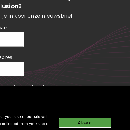
lusion?
f je in voor onze nieuwsbrief.
aam
*
adres
*
 ik geef hierbij toestemming voor
 opslaan en gebruiken van mijn
evens. Meer informatie lees je in
s
privacystatement
*
t your use of our site with
Allow all
e collected from your use of