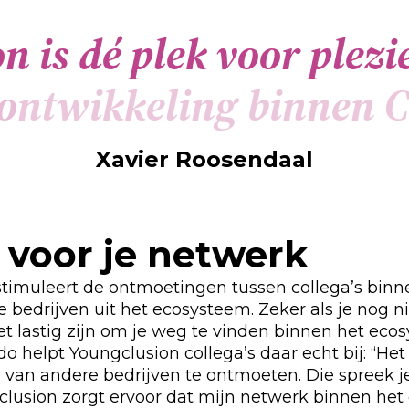
o
n
i
s
d
é
p
l
e
k
v
o
o
r
p
l
e
z
i
o
n
t
w
i
k
k
e
l
i
n
g
b
i
n
n
e
n
C
Xavier Roosendaal
 voor je netwerk
stimuleert de ontmoetingen tussen collega’s binn
e bedrijven uit het ecosysteem. Zeker als je nog n
t lastig zijn om je weg te vinden binnen het eco
o helpt Youngclusion collega’s daar echt bij: “Het 
 van andere bedrijven te ontmoeten. Die spreek j
gclusion zorgt ervoor dat mijn netwerk binnen he