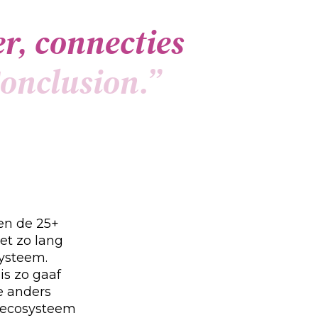
e
r
,
c
o
n
n
e
c
t
i
e
s
o
n
c
l
u
s
i
o
n
.
”
en de 25+
iet zo lang
systeem.
is zo gaaf
e anders
t ecosysteem