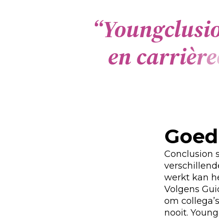
“
Y
o
u
n
g
c
l
u
s
i
e
n
c
a
r
r
i
è
r
e
Goed
Conclusion 
verschillend
werkt kan he
Volgens Guid
om collega’s
nooit. Youn