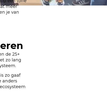
 op een toffe
 wat meer
en je van
leren
en de 25+
iet zo lang
systeem.
is zo gaaf
e anders
t ecosysteem