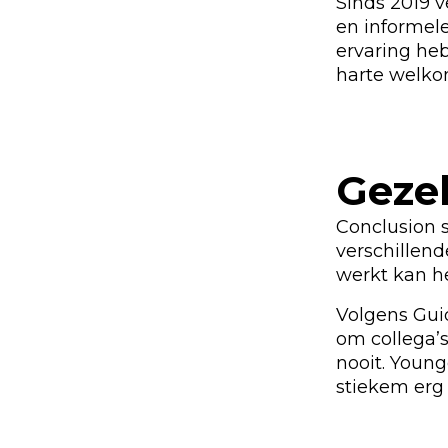
Sinds 2019 v
en informele
ervaring heb
harte welko
Gezel
Conclusion 
verschillend
werkt kan he
Volgens Guid
om collega’s
nooit. Youn
stiekem erg 