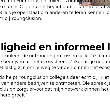
erbindt Youngclusion collega's binnen Conclusion
 manier. Of je nu net begint aan je carrière of al
t, als je openstaat om anderen te leren kennen, b
m bij Youngclusion.
ligheid en informeel 
stimuleert de ontmoetingen tussen collega’s binn
e bedrijven uit het ecosysteem. Zeker als je nog n
t lastig zijn om je weg te vinden binnen het eco
o helpt Youngclusion collega’s daar echt bij: “Het 
 van andere bedrijven te ontmoeten. Die spreek j
gclusion zorgt ervoor dat mijn netwerk binnen he
hard groeit.”