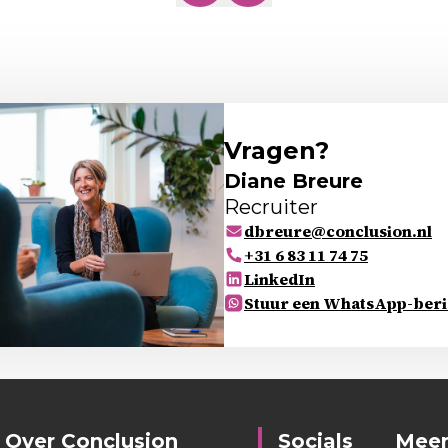
Vragen?
Diane Breure
Recruiter
dbreure@conclusion.nl
+31 6 83 11 74 75
LinkedIn
Stuur een WhatsApp-beri
Over Conclusion
Socials
Meer