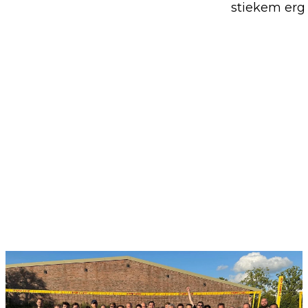
stiekem erg 
Use the arrow buttons to navigate through the ima