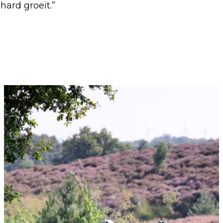
hard groeit.”
ges. Press Enter or Space to activate the buttons