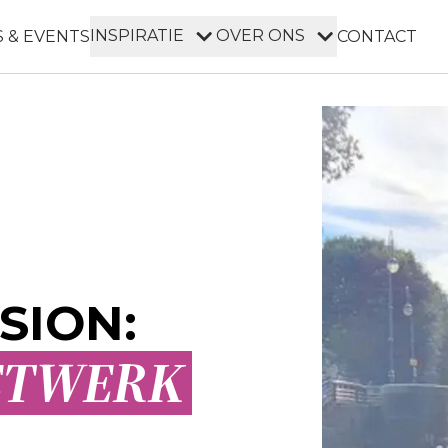
INSPIRATIE
OVER ONS
 & EVENTS
CONTACT
SION:
ETWERK