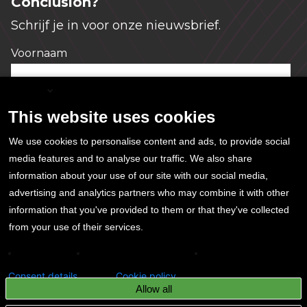
Conclusion?
Schrijf je in voor onze nieuwsbrief.
Voornaam
*
English
This website uses cookies
E-mailadres
*
We use cookies to personalise content and ads, to provide social
media features and to analyse our traffic. We also share
information about your use of our site with our social media,
Ja, ik geef hierbij toestemming voor het
advertising and analytics partners who may combine it with other
opslaan en gebruiken van mijn gegevens. Meer
information that you've provided to them or that they've collected
informatie lees je in ons
privacystatement
*
from your use of their services.
Analytics
Conversion tracking
Remarketing
Consent details
Cookie policy
Allow all