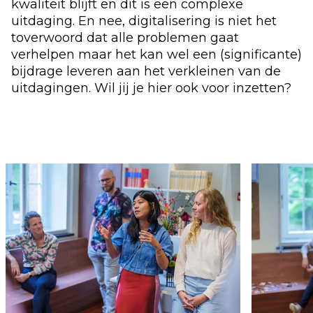
kwaliteit blijft en dit is een complexe
uitdaging. En nee, digitalisering is niet het
toverwoord dat alle problemen gaat
verhelpen maar het kan wel een (significante)
bijdrage leveren aan het verkleinen van de
uitdagingen. Wil jij je hier ook voor inzetten?
Dan pas je waarschijnlijk perfect bij ons.
Use the arrow buttons to navigate through the ima
In onze visie vormt een aanpak die mens,
proces én techniek centraal stelt de basis van
elke verandering. Om digitaliseringstrajecten
te laten slagen is het noodzakelijk dat deze
drie aspecten gelijkwaardige aandacht
krijgen. Door bij elk project deze benadering
te hanteren, ontstaat een omgeving waar
betrokken medewerkers, positieve energie en
techniek die aansluit bij de praktijk
samenkomen. Op naar een succesvolle
digitale transformatie!