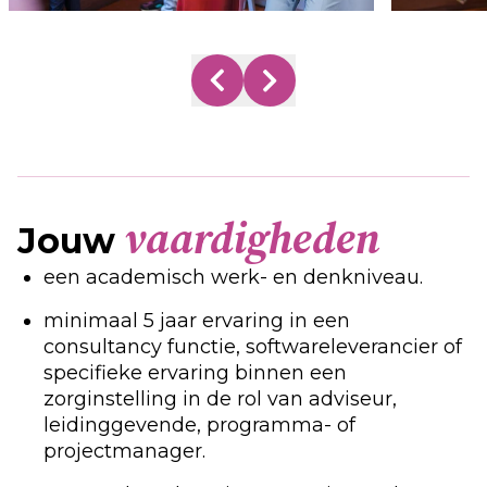
Je werkt aan digitale transformaties
binnen de zorgsector.
Je leidt complexe verandertrajecten bij
regionale samenwerkingsverbanden en
zorginstellingen.
vaardigheden
Jouw
Je werkt samen in een betrokken team dat
zich inzet voor impactvolle opdrachten..
een academisch werk- en denkniveau.
minimaal 5 jaar ervaring in een
consultancy functie, softwareleverancier of
specifieke ervaring binnen een
zorginstelling in de rol van adviseur,
leidinggevende, programma- of
projectmanager.